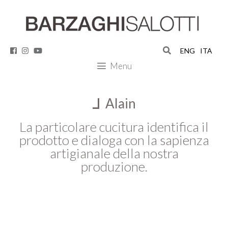
Vai
ง
สล็อต
สล็อต
สล็อต
al
contenuto
ENG
ITA
Menu
Alain
La particolare cucitura identifica il
prodotto e dialoga con la sapienza
artigianale della nostra
produzione.