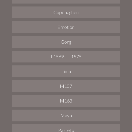
Copenaghen
Emotion
Gong
L1569 – L1575
Lima
M107
M163
Maya
Pastello