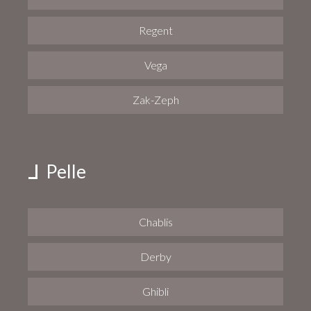
Regent
Vega
Zak-Zeph
Pelle
Chablis
Derby
Ghibli