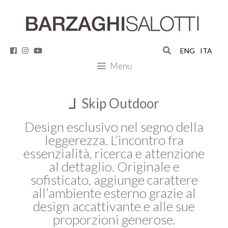
Vai
็อตเว็บตรง
็อต
็อต
็อต
al
contenuto
ENG
ITA
Menu
Skip Outdoor
Design esclusivo nel segno della
leggerezza. L’incontro fra
essenzialità, ricerca e attenzione
al dettaglio. Originale e
sofisticato, aggiunge carattere
all’ambiente esterno grazie al
design accattivante e alle sue
proporzioni generose.