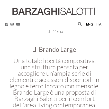
Vai
สล็อตเว็บตรง
สล็อต
สล็อต
สล็อต
al
contenuto
ENG
ITA
Menu
Brando Large
Una totale libertà compositiva,
una struttura pensata per
accogliere un’ampia serie di
elementi e accessori disponibili in
legno e ferro laccato con mensole.
Brando Large è una proposta di
Barzaghi Salotti per il comfort
dell’area living contemporanea.