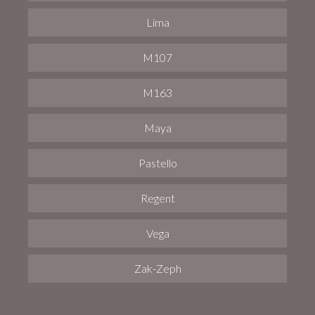
Lima
M107
M163
Maya
Pastello
Regent
Vega
Zak-Zeph